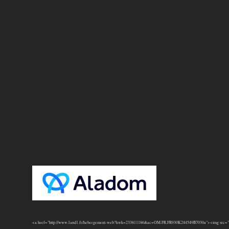
<a href="http://www.1and1.fr/hebergement-web?kwk=233811186&ac=OM.FR.FR930K244549B7030a"><img src="htt