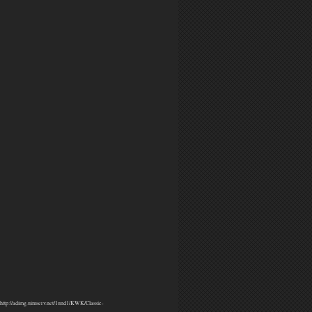
p://adimg.uimserv.net/1und1/KWK/Classic-