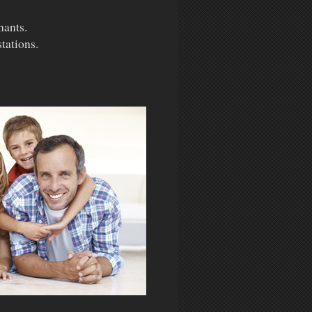
nants.
tations.